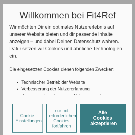
Willkommen bei Fit4Ref
Wir möchten Dir ein optimales Nutzererlebnis auf
unserer Website bieten und dir passende Inhalte
anzeigen – und dabei Deinen Datenschutz wahren.
Dafür setzen wir Cookies und ähnliche Technologien
ein.
Die eingesetzten Cookies dienen folgenden Zwecken:
Technischer Betrieb der Website
Verbesserung der Nutzererfahrung
Zielgruppenforschung und Nutzungsanalyse
A/B-Testing
Social-Media-Interaktionen
nur mit
Alle
Cookie-
Personalisierte Werbung
erforderlichen
Hi! Hast du Fragen?
Cookies
Einstellungen
Cookies
akzeptieren
fortfahren
Bei Social-Media-Diensten und personalisierter Werbung
können durch den jeweiligen Anbieter individuelle