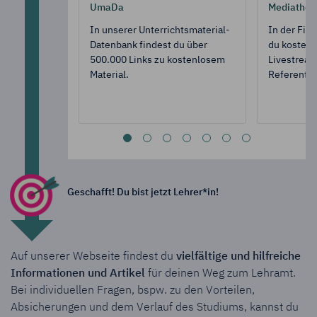
UmaDa
Mediathek
In unserer Unterrichtsmaterial-
In der Fit
Datenbank findest du über
du kostenl
500.000 Links zu kostenlosem
Livestream
Material.
Referent*i
Geschafft! Du bist jetzt Lehrer*in!
Auf unserer Webseite findest du
vielfältige und hilfreiche
Informationen und Artikel
für deinen Weg zum Lehramt.
Bei individuellen Fragen, bspw. zu den Vorteilen,
Absicherungen und dem Verlauf des Studiums, kannst du