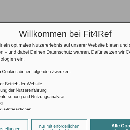
Willkommen bei Fit4Ref
Sichere dir noch heute deine
r ein optimales Nutzererlebnis auf unserer Website bieten und
en – und dabei Deinen Datenschutz wahren. Dafür setzen wir 
ISIC-Karte in der Fit4Ref-Editio
ologien ein.
für 0 € anstatt 23 € jährlich.
n Cookies dienen folgenden Zwecken:
- International anerkannter Studentenausweis
er Betrieb der Website
- mehr als
150.000 Benefits
in über
130 Ländern
ung der Nutzererfahrung
udentenstatus
bis zum
Ende deines Referendariats
mi
enforschung und Nutzungsanalyse
ng
Fit4Ref ISIC-Karte
dia-Interaktionen
- Exklusiv für Fit4Ref Community Mitglieder
sierte Werbung
Alle Co
nur mit erforderlichen
a-Diensten und personalisierter Werbung können durch den jeweiligen
nstellungen