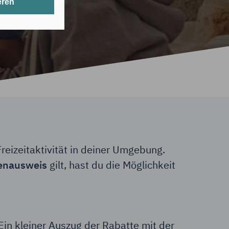
eren
t werden.
erlichen Cookies
its gespeicherte
nten Zwecken
 in den USA
hörden auf diese
reizeitaktivität in deiner Umgebung.
tenausweis
gilt, hast du die Möglichkeit
cht
g mit
 Ein kleiner Auszug der Rabatte mit der