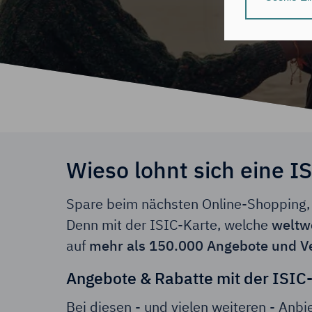
individuelle Nut
Nähere Informa
Durch Klick auf
zu:
der Speic
Informati
der Verar
(Art. 6 Ab
Wieso lohnt sich eine I
Hinweis zum Dat
Deine Daten ver
Daten zugreifen
Spare beim nächsten Online-Shopping, b
Denn mit der ISIC-Karte, welche
weltw
Durch Klick auf
erforderlichen 
auf
mehr als 150.000 Angebote und V
Du bestätigst au
Angebote & Rabatte mit der ISIC
Zustimmung dein
Bei diesen - und vielen weiteren - Anbi