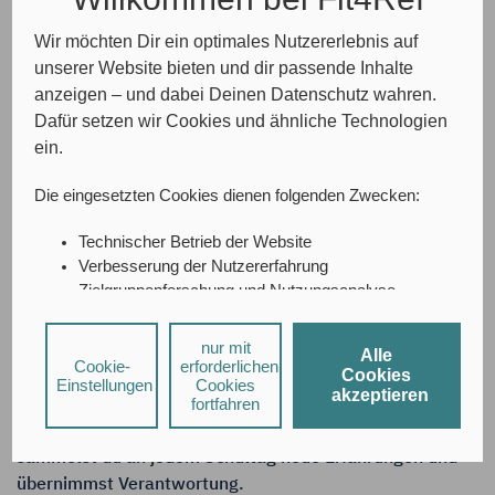
Im Schadensfall auf der sicheren Seite
Wir möchten Dir ein optimales Nutzererlebnis auf
Sorgenfrei im Referendariat
unserer Website bieten und dir passende Inhalte
Kostenlos für Fit4Ref-Mitglieder
anzeigen – und dabei Deinen Datenschutz wahren.
Dafür setzen wir Cookies und ähnliche Technologien
Jetzt absichern
ein.
Die eingesetzten Cookies dienen folgenden Zwecken:
Diensthaftpflichtversicherung für LA-Studis und
Refis!
Technischer Betrieb der Website
Verbesserung der Nutzererfahrung
Zielgruppenforschung und Nutzungsanalyse
A/B-Testing
Social-Media-Interaktionen
nur mit
Gut geschützt - Mit einem sicheren
Alle
Personalisierte Werbung
Cookie-
erforderlichen
Cookies
Gefühl in die Praxis
Einstellungen
Cookies
akzeptieren
fortfahren
Bei Social-Media-Diensten und personalisierter Werbung
können durch den jeweiligen Anbieter individuelle
Während deiner Praxisphasen und deines Referendariats
Nutzungsprofile erstellt und mit Daten von anderen
sammelst du an jedem Schultag neue Erfahrungen und
Nähere Informationen
Websites angereichert werden.
übernimmst Verantwortung.