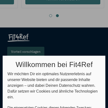
Vorteil vorschlagen
Willkommen bei Fit4Ref
FAQ
Wir möchten Dir ein optimales Nutzererlebnis auf
unserer Website bieten und dir passende Inhalte
Glossar
anzeigen – und dabei Deinen Datenschutz wahren.
Dafür setzen wir Cookies und ähnliche Technologien
Sitemap
ein.
AGB
Die eingesetzten Cookies dienen folgenden Zwecken: