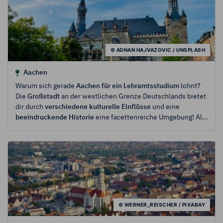
© ADNAN HAJVAZOVIC / UNSPLASH
Aachen
Warum sich gerade
Aachen für ein Lehramtsstudium
lohnt?
Die
Großstadt
an der westlichen Grenze Deutschlands bietet
dir durch
verschiedene kulturelle Einflüsse
und eine
beeindruckende Historie
eine facettenreiche Umgebung! Als
Studi genießt du hier ein
lebendiges Nachtleben, preiswerte
Cafés und Bars
und vergleichsweise
günstige Mieten
für
eine Großstadt! Informiere dich hier über das
Lehramtsstudium in Aachen, die Hochschule und über deine
Fit4Ref Community, die dir zu Beginn deines Studiums viele
Vorteile
bietet.
© WERNER_REISCHER / PIXABAY