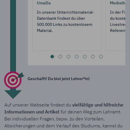
UmaDa
Mediathek
In unserer Unterrichtsmaterial-
In der Fit
Datenbank findest du über
du kostenl
500.000 Links zu kostenlosem
Livestream
Material.
Referent*i
Geschafft! Du bist jetzt Lehrer*in!
Auf unserer Webseite findest du
vielfältige und hilfreiche
Informationen und Artikel
für deinen Weg zum Lehramt.
Bei individuellen Fragen, bspw. zu den Vorteilen,
Absicherungen und dem Verlauf des Studiums, kannst du