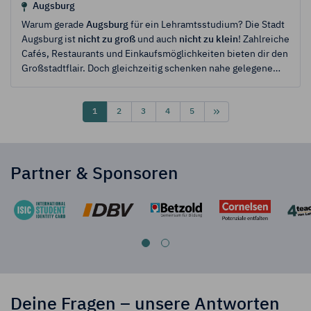
Augsburg
Warum gerade
Augsburg
für ein Lehramtsstudium? Die Stadt
Augsburg ist
nicht zu groß
und auch
nicht zu klein
! Zahlreiche
Cafés, Restaurants und Einkaufsmöglichkeiten bieten dir den
Großstadtflair. Doch gleichzeitig schenken nahe gelegene
Erholungsgebiete, wie der Siebentischwald oder zahlreiche
Badeseen, eine
ideale Abwechslung
zum Großstadttreiben
und verleihen der Stadt ihren gemütlichen Charme.
1
2
3
4
5
Informiere dich hier über das Lehramtsstudium in Augsburg,
die Universität und über deine
Fit4Ref Community
, die dir vor
allem zu Beginn (aber auch während) deines Studiums viele
Partner & Sponsoren
Vorteile
bietet.
Deine Fragen – unsere Antworten