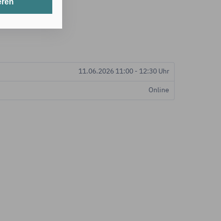
eren
t werden.
erlichen Cookies
11.06.2026 11:00 - 12:30 Uhr
its gespeicherte
Online
nten Zwecken
 in den USA
hörden auf diese
cht
g mit