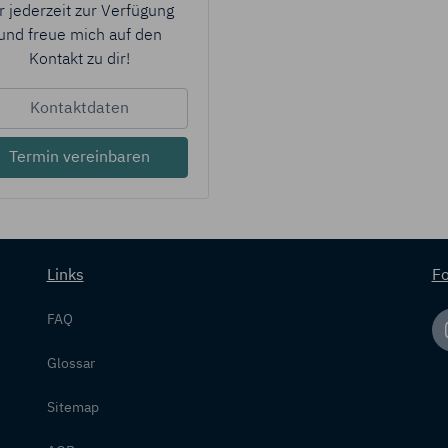
r jederzeit zur Verfügung
und freue mich auf den
Kontakt zu dir!
Kontaktdaten
Termin vereinbaren
Links
Fo
FAQ
Glossar
Sitemap