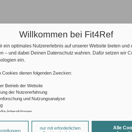
Willkommen bei Fit4Ref
den)
r ein optimales Nutzererlebnis auf unserer Website bieten und
en – und dabei Deinen Datenschutz wahren. Dafür setzen wir 
 bekommst du in unserer Veranstaltung alle wichti
ologien ein.
n Cookies dienen folgenden Zwecken:
er Betrieb der Website
ung der Nutzererfahrung
enforschung und Nutzungsanalyse
ng
dia-Interaktionen
dienst
sierte Werbung
Alle Co
nur mit erforderlichen
a-Diensten und personalisierter Werbung können durch den jeweiligen
nstellungen