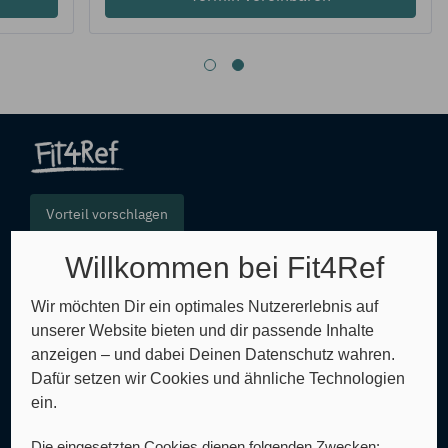
Vorteil vorschlagen
Willkommen bei Fit4Ref
FAQ
Wir möchten Dir ein optimales Nutzererlebnis auf
unserer Website bieten und dir passende Inhalte
Glossar
anzeigen – und dabei Deinen Datenschutz wahren.
Dafür setzen wir Cookies und ähnliche Technologien
Sitemap
ein.
AGB
Die eingesetzten Cookies dienen folgenden Zwecken: