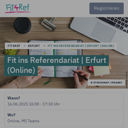
Registrieren
FIT4REF
ERFURT
FIT INS REFERENDARIAT | ERFURT (ONLINE)
Fit ins Referendariat | Erfurt
(Online)
© STOCKSNAP / PIXABAY
Wann?
16.06.2025 16:00 - 17:30 Uhr
Wo?
Online, MS Teams