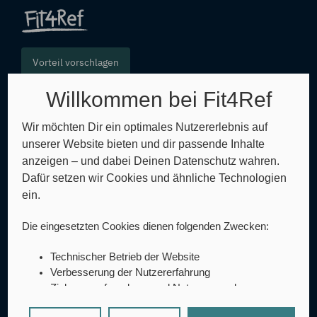
Vorteil vorschlagen
Willkommen bei Fit4Ref
FAQ
Wir möchten Dir ein optimales Nutzererlebnis auf
unserer Website bieten und dir passende Inhalte
Glossar
anzeigen – und dabei Deinen Datenschutz wahren.
Dafür setzen wir Cookies und ähnliche Technologien
Sitemap
ein.
AGB
Die eingesetzten Cookies dienen folgenden Zwecken:
Datenschutz
Technischer Betrieb der Website
Impressum
Verbesserung der Nutzererfahrung
Zielgruppenforschung und Nutzungsanalyse
Barrierefreiheitserklärung
A/B-Testing