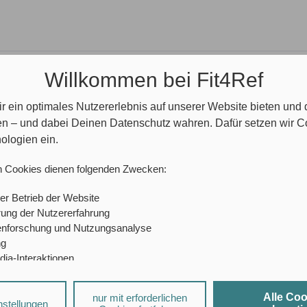
Willkommen bei Fit4Ref
r ein optimales Nutzererlebnis auf unserer Website bieten und
en – und dabei Deinen Datenschutz wahren. Dafür setzen wir 
haft für
ologien ein.
e
n Cookies dienen folgenden Zwecken:
er Betrieb der Website
infrieren
ung der Nutzererfahrung
enforschung und Nutzungsanalyse
ng
dia-Interaktionen
sierte Werbung
Alle Co
nur mit erforderlichen
a-Diensten und personalisierter Werbung können durch den jeweiligen
nstellungen