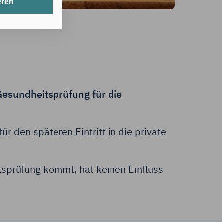
eren
t werden.
erlichen Cookies
its gespeicherte
nten Zwecken
Gesundheitsprüfung für die
 in den USA
hörden auf diese
für den späteren Eintritt in die private
cht
tsprüfung kommt, hat keinen Einfluss
g mit