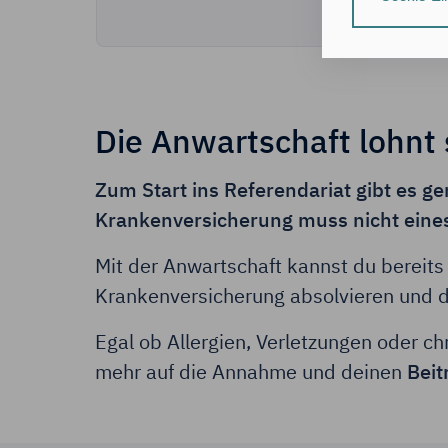
individuelle Nut
Nähere Informa
Durch Klick auf
zu:
Die Anwartschaft lohnt
der Speic
Informati
der Verar
Zum Start ins Referendariat gibt es 
(Art. 6 Ab
Krankenversicherung muss nicht eines
Hinweis zum Dat
Deine Daten ver
Mit der Anwartschaft kannst du bereit
Daten zugreifen
Krankenversicherung absolvieren und 
Durch Klick auf
Egal ob Allergien, Verletzungen oder 
erforderlichen 
mehr auf die Annahme und deinen
Beit
Du bestätigst au
Zustimmung dein