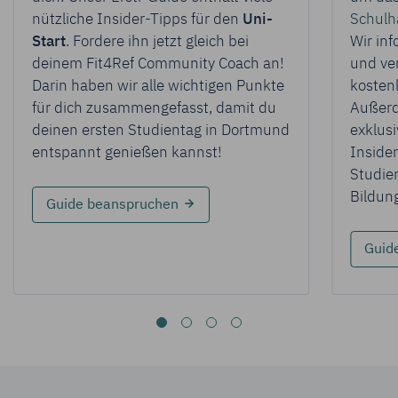
nützliche Insider-Tipps für den
Uni-
Schulh
Start
. Fordere ihn jetzt gleich bei
Wir inf
deinem Fit4Ref Community Coach an!
und ver
Darin haben wir alle wichtigen Punkte
kostenl
für dich zusammengefasst, damit du
Außerd
deinen ersten Studientag in Dortmund
exklusi
entspannt genießen kannst!
Inside
Studie
Bildun
für Ersti-Guide
Guide beanspruchen
Guid