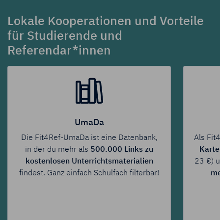
Lokale Kooperationen und Vorteile
für Studierende und
Referendar*innen
UmaDa
Die Fit4Ref-UmaDa ist eine Datenbank,
Als Fit4Re
in der du mehr als
500.000 Links zu
Karte
k
kostenlosen Unterrichtsmaterialien
23 €) und
findest. Ganz einfach Schulfach filterbar!
mehr