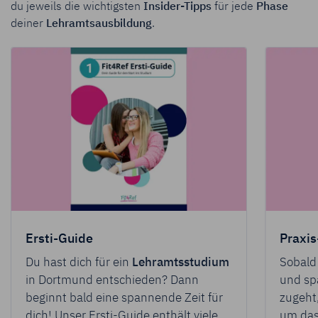
du jeweils die wichtigsten
Insider-Tipps
für jede
Phase
deiner
Lehramtsausbildung
.
Ersti-Guide
Praxi
Du hast dich für ein
Lehramtsstudium
Sobald
in Dortmund entschieden? Dann
und sp
beginnt bald eine spannende Zeit für
zugeht
dich! Unser Ersti-Guide enthält viele
um da