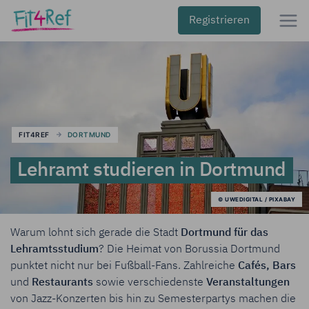
Registrieren
FIT4REF
DORTMUND
Lehramt studieren in Dortmund
© UWEDIGITAL / PIXABAY
Warum lohnt sich gerade die Stadt
Dortmund für das
Lehramtsstudium
? Die Heimat von Borussia Dortmund
punktet nicht nur bei Fußball-Fans. Zahlreiche
Cafés, Bars
und
Restaurants
sowie verschiedenste
Veranstaltungen
von Jazz-Konzerten bis hin zu Semesterpartys machen die