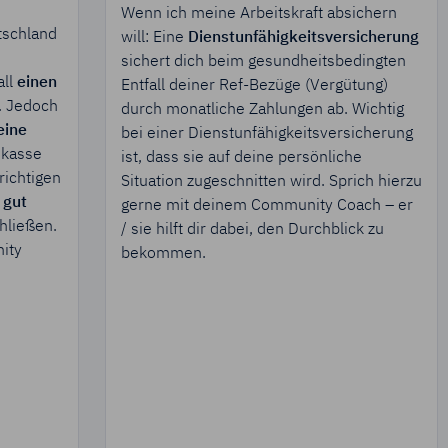
Wenn ich meine Arbeitskraft absichern
eutschland
will: Eine
Dienstunfähigkeitsversicherung
sichert dich beim gesundheitsbedingten
lfall
einen
Entfall deiner Ref-Bezüge (Vergütung)
fe
. Jedoch
durch monatliche Zahlungen ab. Wichtig
ch
eine
bei einer Dienstunfähigkeitsversicherung
enkasse
ist, dass sie auf deine persönliche
r richtigen
Situation zugeschnitten wird. Sprich hierzu
ber
gut
gerne mit deinem Community Coach – er
bschließen.
/ sie hilft dir dabei, den Durchblick zu
unity
bekommen.