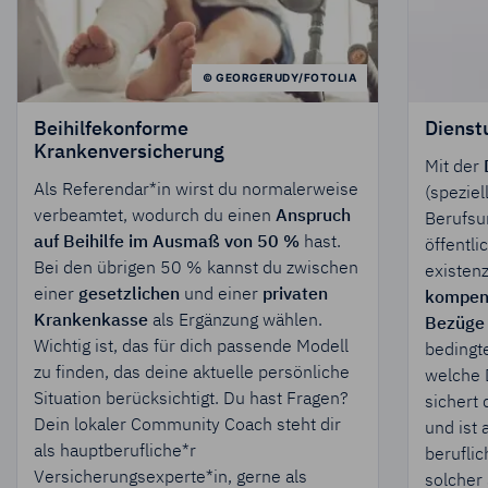
© GEORGERUDY/FOTOLIA
Beihilfekonforme
Dienst
Krankenversicherung
Mit der
Als Referendar*in wirst du normalerweise
(spezie
verbeamtet, wodurch du einen
Anspruch
Berufsu
auf Beihilfe im Ausmaß von 50 %
hast.
öffentli
Bei den übrigen 50 % kannst du zwischen
existenz
einer
gesetzlichen
und einer
privaten
kompen
Krankenkasse
als Ergänzung wählen.
Bezüge
Wichtig ist, das für dich passende Modell
bedingte
zu finden, das deine aktuelle persönliche
welche 
Situation berücksichtigt. Du hast Fragen?
sichert
Dein lokaler Community Coach steht dir
und ist 
als hauptberufliche*r
beruflic
Versicherungsexperte*in, gerne als
solcher