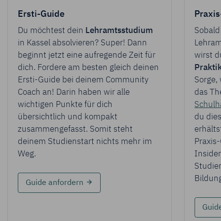
Ersti-Guide
Praxi
Du möchtest dein
Lehramtsstudium
Sobald
in Kassel absolvieren? Super! Dann
Lehram
beginnt jetzt eine aufregende Zeit für
wirst d
dich. Fordere am besten gleich deinen
Prakt
Ersti-Guide bei deinem Community
Sorge,
Coach an! Darin haben wir alle
das T
wichtigen Punkte für dich
Schulh
übersichtlich und kompakt
du dies
zusammengefasst. Somit steht
erhälts
deinem Studienstart nichts mehr im
Praxis-
Weg.
Inside
Studie
Bildun
für Ersti-Guide
Guide anfordern
Guid