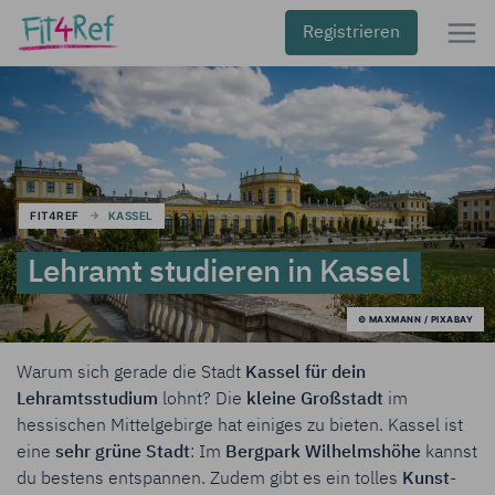
Registrieren
FIT4REF
KASSEL
Lehramt studieren in Kassel
© MAXMANN / PIXABAY
Warum sich gerade die Stadt
Kassel für dein
Lehramtsstudium
lohnt? Die
kleine Großstadt
im
hessischen Mittelgebirge hat einiges zu bieten. Kassel ist
eine
sehr grüne Stadt
: Im
Bergpark Wilhelmshöhe
kannst
du bestens entspannen. Zudem gibt es ein tolles
Kunst
-