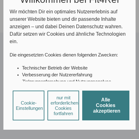
Wir möchten Dir ein optimales Nutzererlebnis auf
unserer Website bieten und dir passende Inhalte
anzeigen – und dabei Deinen Datenschutz wahren.
Dafür setzen wir Cookies und ähnliche Technologien
ein.
Dein Survival-Guide fürs Referendariat
Die eingesetzten Cookies dienen folgenden Zwecken:
Die
letzte Etappe
, die du als angehende*r Lehrer*in noch
Technischer Betrieb der Website
meistern musst, ist das Referendariat. Unser
Ref-Guide
Verbesserung der Nutzererfahrung
enthält alle wichtigen Informationen zum
Zielgruppenforschung und Nutzungsanalyse
Vorbereitungsdienst
, dem
Einstellungsprozess
und den
A/B-Testing
abschließenden
Staatsprüfungen.
Zusätzlich sind
Social-Media-Interaktionen
nur mit
wichtige Insidertipps von ehemaligen Referendar*innen
Alle
Personalisierte Werbung
Cookie-
erforderlichen
Cookies
und unserer Bildungsexpertin Dr. D. festgehalten.
Einstellungen
Cookies
akzeptieren
fortfahren
Bei Social-Media-Diensten und personalisierter Werbung
können durch den jeweiligen Anbieter individuelle
Hier freischalten
Nutzungsprofile erstellt und mit Daten von anderen
Nähere Informationen
Websites angereichert werden.