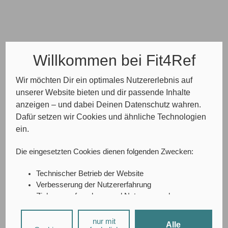
Willkommen bei Fit4Ref
Wir möchten Dir ein optimales Nutzererlebnis auf
unserer Website bieten und dir passende Inhalte
anzeigen – und dabei Deinen Datenschutz wahren.
Dafür setzen wir Cookies und ähnliche Technologien
ein.
Die eingesetzten Cookies dienen folgenden Zwecken:
Technischer Betrieb der Website
Verbesserung der Nutzererfahrung
Zielgruppenforschung und Nutzungsanalyse
A/B-Testing
Social-Media-Interaktionen
nur mit
Alle