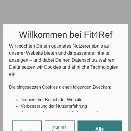
Willkommen bei Fit4Ref
Wir möchten Dir ein optimales Nutzererlebnis auf
unserer Website bieten und dir passende Inhalte
anzeigen – und dabei Deinen Datenschutz wahren.
Dafür setzen wir Cookies und ähnliche Technologien
ein.
Die eingesetzten Cookies dienen folgenden Zwecken:
Technischer Betrieb der Website
Verbesserung der Nutzererfahrung
Zielgruppenforschung und Nutzungsanalyse
A/B-Testing
Social-Media-Interaktionen
nur mit
Alle