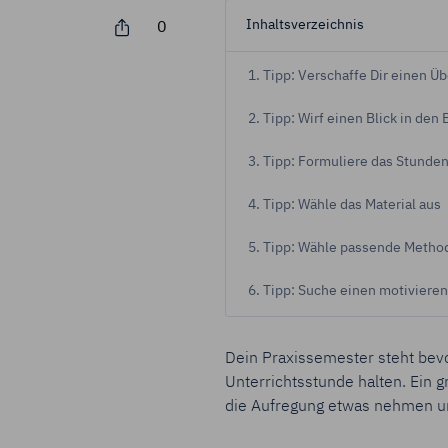
Inhaltsverzeichnis
0
Durch Klick auf
Zukunft widerru
1. Tipp: Verschaffe Dir einen Üb
Impressum
Da
2. Tipp: Wirf einen Blick in den
3. Tipp: Formuliere das Stunden
4. Tipp: Wähle das Material aus
5. Tipp: Wähle passende Metho
6. Tipp: Suche einen motivieren
Dein Praxissemester steht bevo
Unterrichtsstunde halten. Ein 
die Aufregung etwas nehmen un