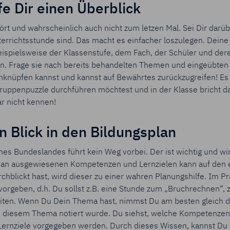
fe Dir einen Überblick
rt und wahrscheinlich auch nicht zum letzen Mal. Sei Dir darüb
rrichtsstunde sind. Das macht es einfacher loszulegen. Deine 
ispielsweise der Klassenstufe, dem Fach, der Schüler und der
n. Frage sie nach bereits behandelten Themen und eingeübte
anknüpfen kannst und kannst auf Bewährtes zurückzugreifen! E
Gruppenpuzzle durchführen möchtest und in der Klasse bricht da
r nicht kennen!
en Blick in den Bildungsplan
nes Bundeslandes führt kein Weg vorbei. Der ist wichtig und wir
le an ausgewiesenen Kompetenzen und Lernzielen kann auf den 
chblickt hast, wird dieser zu einer wahren Planungshilfe. Im P
orgeben, d.h. Du sollst z.B. eine Stunde zum „Bruchrechnen“, 
ten. Wenn Du Dein Thema hast, nimmst Du am besten gleich d
u diesem Thema notiert wurde. Du siehst, welche Kompetenze
Lernziele vorgegeben werden. Durch dieses Wissen, kannst Du 