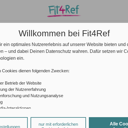
e/ Community
Ansprechpartner*innen
Blog
Willkommen bei Fit4Ref
r ein optimales Nutzererlebnis auf unserer Website bieten und
 FÜR DEN ERSTEN EIGENEN UNTERRICHT
en – und dabei Deinen Datenschutz wahren. Dafür setzen wir 
ologien ein.
n Cookies dienen folgenden Zwecken:
r - Tipps für den ersten eig
er Betrieb der Website
ung der Nutzererfahrung
enforschung und Nutzungsanalyse
ezeit:
6 Minuten
ng
dia-Interaktionen
sierte Werbung
Alle Co
nur mit erforderlichen
a-Diensten und personalisierter Werbung können durch den jeweiligen
nstellungen