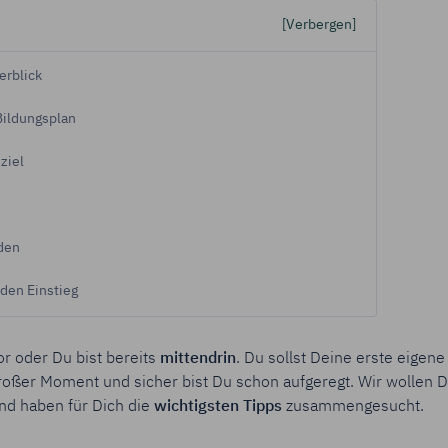
[Verbergen]
„Cookie-Einstellungen"
kannst Du Deine Einwilligungen jederzeit mit 
fen oder anpassen.
erblick
tenschutz & Cookies
 Bildungsplan
ziel
den
den Einstieg
r oder Du bist bereits
mittendrin
. Du sollst Deine erste eigene
großer Moment und sicher bist Du schon aufgeregt. Wir wollen D
d haben für Dich die
wichtigsten Tipps
zusammengesucht.