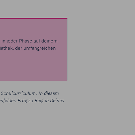
n in jeder Phase auf deinem
diathek, der umfangreichen
 Schulcurriculum. In diesem
nfelder. Frag zu Beginn Deines