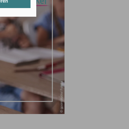
eren
t werden.
erlichen Cookies
its gespeicherte
nten Zwecken
 in den USA
hörden auf diese
cht
g mit