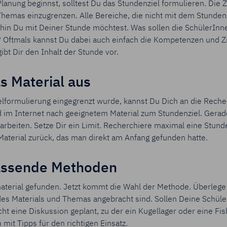
anung beginnst, solltest Du das Stundenziel formulieren. Die Zie
 Themas einzugrenzen. Alle Bereiche, die nicht mit dem Stunden
ohin Du mit Deiner Stunde möchtest. Was sollen die SchülerI
n? Oftmals kannst Du dabei auch einfach die Kompetenzen und Z
bt Dir den Inhalt der Stunde vor.
s Material aus
elformulierung eingegrenzt wurde, kannst Du Dich an die Rech
 im Internet nach geeignetem Material zum Stundenziel. Gerade
rbeiten. Setze Dir ein Limit. Recherchiere maximal eine Stunde
terial zurück, das man direkt am Anfang gefunden hatte.
passende Methoden
aterial gefunden. Jetzt kommt die Wahl der Methode. Überlege
es Materials und Themas angebracht sind. Sollen Deine Schüler
icht eine Diskussion geplant, zu der ein Kugellager oder eine Fi
mit Tipps für den richtigen Einsatz.