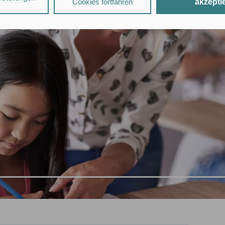
Cookies fortfahren
akzepti
zungsprofile erstellt und mit Daten von anderen Websites angereicher
tionen finden Sie in unseren
Datenschutzhinweisen
.
„Alle Cookies akzeptieren"
stimmst Du für alle nicht technisch erford
herung von Informationen auf Deinem Gerät bzw. dem Zugriff auf bere
onen (§ 25 Abs. 1 TDDDG), sowie
beitung Deiner Daten zu den in unseren
Datenschutzhinweisen
genan
s. 1 lit. a DSGVO).
entransfer in die USA:
Zudem willigst Du ein, dass Anbieter mit Sitz
arbeiten dürfen (Art. 49 Abs. 1 DSGVO). Es ist möglich, dass US-Be
 können.
„Nur mit erforderlichen Cookies fortfahren"
lehnst Du alle technisch ni
Cookies (Leistungs- und Personalisierungs-Cookies) ab.
ßerdem, dass Du mindestens 16 Jahre alt bist oder diese Einwilligun
er Erziehungsberechtigten erteilst.