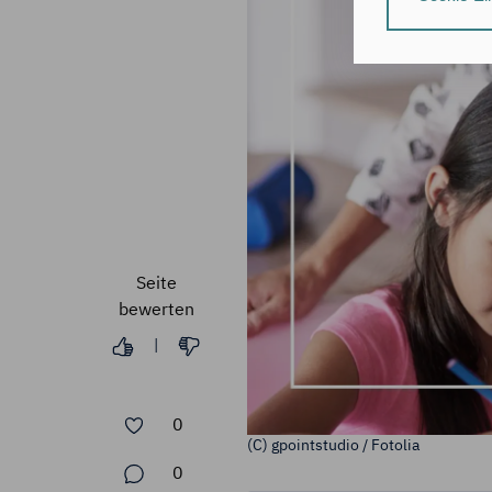
individuelle Nut
Nähere Informa
Durch Klick auf
zu:
der Speic
Informati
der Verar
(Art. 6 Ab
Hinweis zum Dat
Seite
Deine Daten ver
bewerten
Daten zugreifen
|
Durch Klick auf
erforderlichen 
0
(C) gpointstudio / Fotolia
Du bestätigst au
0
Zustimmung dein