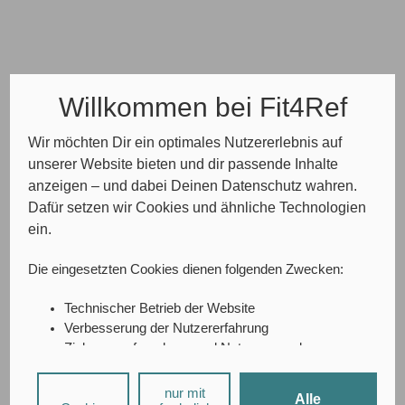
Willkommen bei Fit4Ref
Wir möchten Dir ein optimales Nutzererlebnis auf
unserer Website bieten und dir passende Inhalte
anzeigen – und dabei Deinen Datenschutz wahren.
Dafür setzen wir Cookies und ähnliche Technologien
ein.
Die eingesetzten Cookies dienen folgenden Zwecken:
Technischer Betrieb der Website
Verbesserung der Nutzererfahrung
Zielgruppenforschung und Nutzungsanalyse
A/B-Testing
Social-Media-Interaktionen
nur mit
Alle