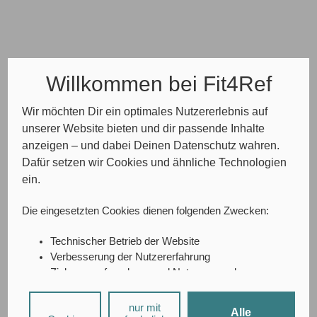
Willkommen bei Fit4Ref
Wir möchten Dir ein optimales Nutzererlebnis auf
unserer Website bieten und dir passende Inhalte
anzeigen – und dabei Deinen Datenschutz wahren.
Dafür setzen wir Cookies und ähnliche Technologien
ein.
Die eingesetzten Cookies dienen folgenden Zwecken:
Technischer Betrieb der Website
Verbesserung der Nutzererfahrung
Zielgruppenforschung und Nutzungsanalyse
A/B-Testing
Social-Media-Interaktionen
nur mit
Alle