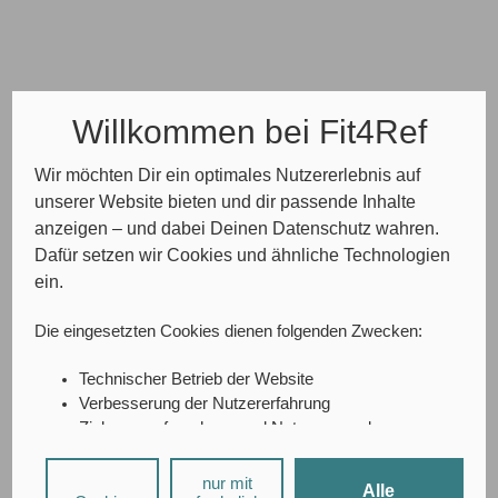
Willkommen bei Fit4Ref
Wir möchten Dir ein optimales Nutzererlebnis auf
unserer Website bieten und dir passende Inhalte
anzeigen – und dabei Deinen Datenschutz wahren.
Dafür setzen wir Cookies und ähnliche Technologien
ein.
Die eingesetzten Cookies dienen folgenden Zwecken:
Technischer Betrieb der Website
Verbesserung der Nutzererfahrung
Zielgruppenforschung und Nutzungsanalyse
A/B-Testing
Social-Media-Interaktionen
nur mit
Alle