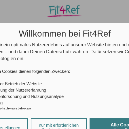
e/ Community
Ansprechpartner*innen
Blog
Willkommen bei Fit4Ref
r ein optimales Nutzererlebnis auf unserer Website bieten und
en – und dabei Deinen Datenschutz wahren. Dafür setzen wir 
ologien ein.
n Cookies dienen folgenden Zwecken:
er Betrieb der Website
ung der Nutzererfahrung
enforschung und Nutzungsanalyse
ng
dia-Interaktionen
sierte Werbung
Alle Co
nur mit erforderlichen
a-Diensten und personalisierter Werbung können durch den jeweiligen
nstellungen