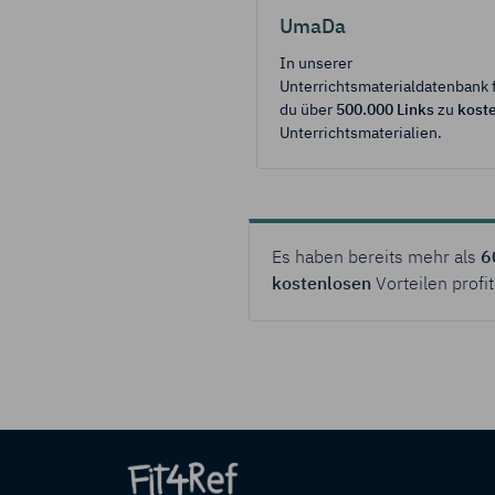
UmaDa
Durch Klick auf
In unserer
Zukunft widerru
Unterrichtsmaterialdatenbank 
du über
500.000 Links
zu
kost
Impressum
Da
Unterrichtsmaterialien.
Es haben bereits mehr als
6
kostenlosen
Vorteilen profit