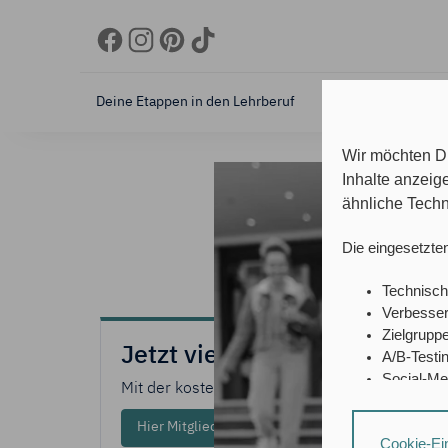
Deine Etappen in den Lehrberuf
Skills
Vorteil
Wir möchten Di
Inhalte anzeig
ähnliche Techn
Die eingesetzte
Technisch
Verbesser
Zielgrupp
Jetzt viele Vorteile sichern!
A/B-Testi
Social-Me
Mit der kostenlosen Fit4Ref-Mitgliedschaft
Personali
Hier Mitglied werden
Bei Social-Medi
Cookie-Ei