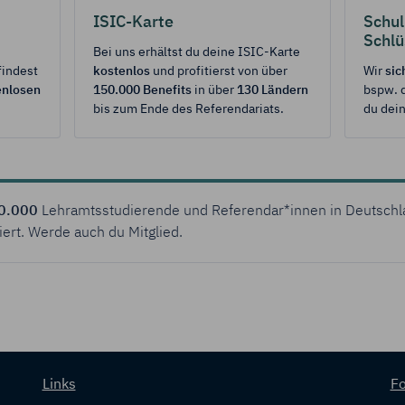
ISIC-Karte
Schul
„Cookie-Einstellungen"
kannst Du Deine Einwilligungen jederzeit mit 
Schlü
Bei uns erhältst du deine ISIC-Karte
fen oder anpassen.
findest
kostenlos
und profitierst von über
Wir
sic
enlosen
150.000 Benefits
in über
130 Ländern
bspw. d
tenschutz & Cookies
bis zum Ende des Referendariats.
du dein
0.000
Lehramtsstudierende und Referendar*innen in Deutschl
iert. Werde auch du Mitglied.
Links
Fo