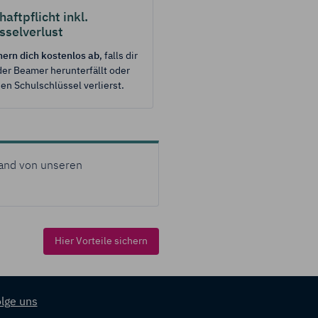
haftpflicht inkl.
Wirkung für die
sselverlust
hern
dich kostenlos
ab
, falls dir
er Beamer herunterfällt oder
en Schulschlüssel verlierst.
and von unseren
Hier Vorteile sichern
lge uns