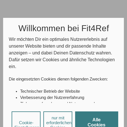
Willkommen bei Fit4Ref
Wir möchten Dir ein optimales Nutzererlebnis auf
unserer Website bieten und dir passende Inhalte
anzeigen – und dabei Deinen Datenschutz wahren.
Dafür setzen wir Cookies und ähnliche Technologien
ein.
Die eingesetzten Cookies dienen folgenden Zwecken:
Technischer Betrieb der Website
Verbesserung der Nutzererfahrung
Zielgruppenforschung und Nutzungsanalyse
A/B-Testing
Social-Media-Interaktionen
nur mit
Alle
Cookie-
Personalisierte Werbung
erforderlichen
Cookies