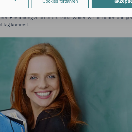
Cookies fortfahren
akzepti
n. Deshalb ist es besonders für junge Lehrkräfte und Referend
zungsprofile erstellt und mit Daten von anderen Websites angereicher
häftigen. Denn obwohl der Job stressig sein kann, kannst du e
tionen finden Sie in unseren
Datenschutzhinweisen
.
hen Einstellung zu arbeiten. Dabei wollen wir dir helfen und geb
„Alle Cookies akzeptieren"
stimmst Du für alle nicht technisch erford
alltag kommst.
herung von Informationen auf Deinem Gerät bzw. dem Zugriff auf bere
onen (§ 25 Abs. 1 TDDDG), sowie
beitung Deiner Daten zu den in unseren
Datenschutzhinweisen
genan
s. 1 lit. a DSGVO).
entransfer in die USA:
Zudem willigst Du ein, dass Anbieter mit Sitz
arbeiten dürfen (Art. 49 Abs. 1 DSGVO). Es ist möglich, dass US-Be
 können.
„Nur mit erforderlichen Cookies fortfahren"
lehnst Du alle technisch ni
Cookies (Leistungs- und Personalisierungs-Cookies) ab.
ßerdem, dass Du mindestens 16 Jahre alt bist oder diese Einwilligun
er Erziehungsberechtigten erteilst.