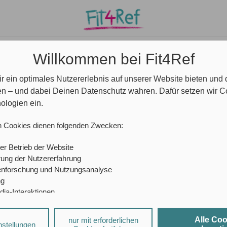
e/ Community
Ansprechpartner*innen
Blog
Willkommen bei Fit4Ref
r ein optimales Nutzererlebnis auf unserer Website bieten und
RAUSFORDERUNGEN IM SCHULALLTAG MEISTERN
en – und dabei Deinen Datenschutz wahren. Dafür setzen wir 
ologien ein.
n Cookies dienen folgenden Zwecken:
eit: Herausforderungen im 
er Betrieb der Website
ung der Nutzererfahrung
enforschung und Nutzungsanalyse
ezeit:
9 Minuten
ng
dia-Interaktionen
nichts wie geplant, ein schwieriges Elterngespräch steht an un
sierte Werbung
enz schreiben – wer kennt das nicht? Lehrer*innen sind tagtäglic
Alle Co
nur mit erforderlichen
äftezehrend sein können. Viele Studien belegen, dass Lehrkräft
a-Diensten und personalisierter Werbung können durch den jeweiligen
nstellungen