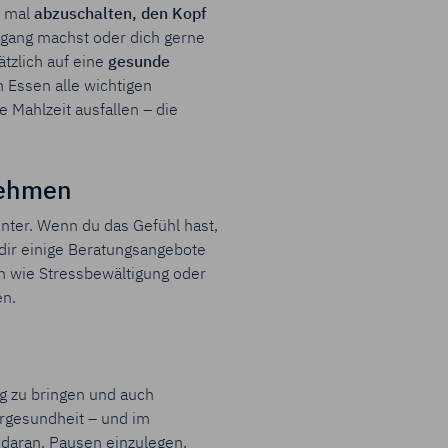
, mal
abzuschalten, den Kopf
ergang machst oder dich gerne
tzlich auf eine
gesunde
 Essen alle wichtigen
e Mahlzeit ausfallen – die
nehmen
unter. Wenn du das Gefühl hast,
dir einige Beratungsangebote
n wie Stressbewältigung oder
en.
ng zu bringen und auch
ergesundheit – und im
r daran, Pausen einzulegen,