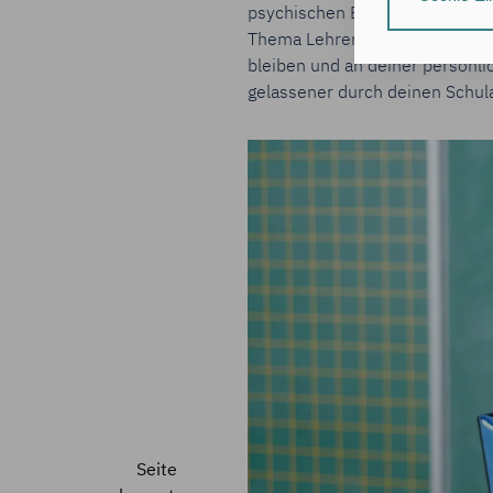
psychischen Erkrankungen leide
individuelle Nut
Thema Lehrergesundheit zu besc
Nähere Informa
bleiben und an deiner persönlic
Durch Klick auf
gelassener durch deinen Schul
zu:
der Speic
Informati
der Verar
(Art. 6 Ab
Hinweis zum Dat
Deine Daten ver
Daten zugreifen
Durch Klick auf
erforderlichen 
Du bestätigst au
Seite
Zustimmung dein