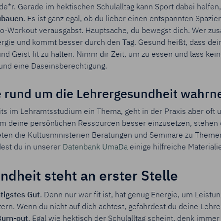
de*r. Gerade im hektischen Schulalltag kann Sport dabei helfen
zubauen
. Es ist ganz egal, ob du lieber einen entspannten Spazi
o-Workout verausgabst. Hauptsache, du bewegst dich. Wer zusä
ergie und kommt besser durch den Tag. Gesund heißt, dass dein
nd Geist fit zu halten. Nimm dir Zeit, um zu essen und lass kein
rund eine Daseinsberechtigung.
 rund um die Lehrergesundheit wahr
its im Lehramtsstudium ein Thema, geht in der Praxis aber oft 
um deine persönlichen Ressourcen besser einzusetzen, stehen 
ieten die Kultusministerien Beratungen und Seminare zu Theme
est du in unserer
Datenbank UmaDa
einige hilfreiche Materiali
ndheit steht an erster Stelle
tigstes Gut
. Denn nur wer fit ist, hat genug Energie, um Leistu
tern. Wenn du nicht auf dich achtest, gefährdest du deine Lehr
urn-out
. Egal wie hektisch der Schulalltag scheint, denk imme