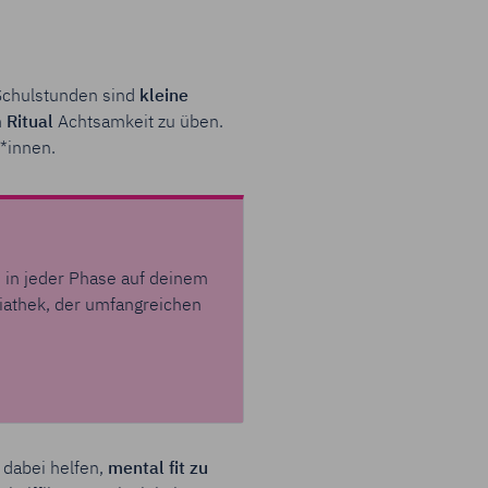
 Schulstunden sind
kleine
m
Ritual
Achtsamkeit zu üben.
r*innen.
n in jeder Phase auf deinem
diathek, der umfangreichen
 dabei helfen,
mental fit zu