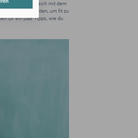
eren
ar*innen wichtig, sich mit dem
t werden.
inige Dinge beachten, um fit zu
en dir ein paar Tipps, wie du
erlichen Cookies
its gespeicherte
nten Zwecken
 in den USA
hörden auf diese
cht
g mit