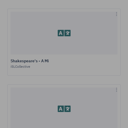
Shakespeare's - A Mi
iSLCollective