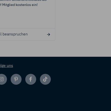
f Mitglied kostenlos ein!
Datenbank findest du über 5
Links zu kostenlosem Materia
il beanspruchen
Vorteil beanspruchen
lge uns