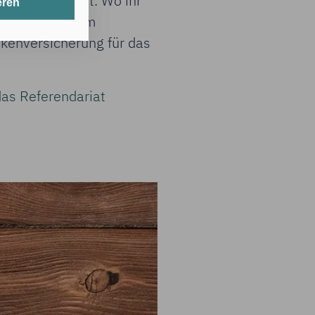
nd somit Pflicht. Wo ihr
eren
t werden.
kräfte
seid. Im
ankenversicherung für das
erlichen Cookies
das Referendariat
its gespeicherte
nten Zwecken
 in den USA
hörden auf diese
cht
g mit