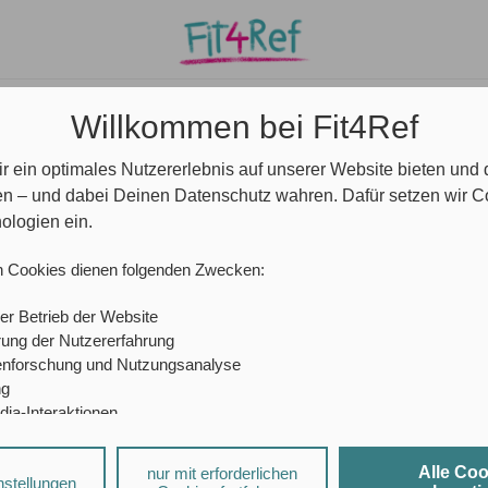
e/ Community
Ansprechpartner*innen
Blog
Willkommen bei Fit4Ref
r ein optimales Nutzererlebnis auf unserer Website bieten und
NVERSICHERUNG FÜR DAS REFERENDARIAT?
en – und dabei Deinen Datenschutz wahren. Dafür setzen wir 
ologien ein.
nversicherung für das Refe
n Cookies dienen folgenden Zwecken:
er Betrieb der Website
– Diese Frage habt ihr so oder so ähnlich bestimmt
ung der Nutzererfahrung
enforschung und Nutzungsanalyse
ngstresen bei dem Arzt eures Vertrauens gestande
ng
dia-Interaktionen
ch als Lehrer*innen mit der Krankenversicherung wä
sierte Werbung
im Prinzip geht beides – Hauptsache, ihr seid
krank
Alle Co
nur mit erforderlichen
a-Diensten und personalisierter Werbung können durch den jeweiligen
nstellungen