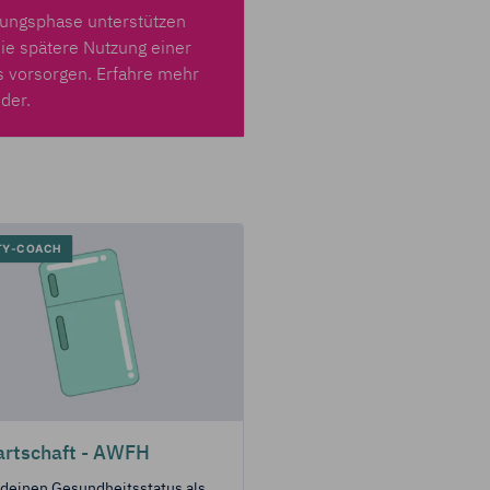
dungsphase unterstützen
die spätere Nutzung einer
s vorsorgen.
Erfahre mehr
eder.
TY-COACH
rtschaft - AWFH
UmaDa
 deinen Gesundheitsstatus als
In unserer Unterrichtsmateri