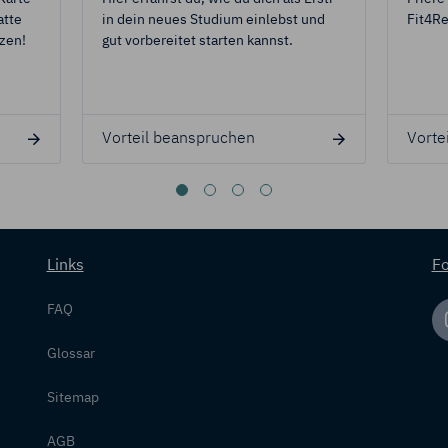
atte
in dein neues Studium einlebst und
Fit4Re
zen!
gut vorbereitet starten kannst.
Vorteil beanspruchen
Vorte
Links
Fo
FAQ
Glossar
Sitemap
AGB