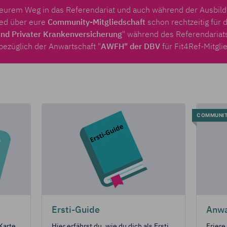
f eurem Weg in das Referendariat und auch während der Ausbil
ied über eure
Community-Mitgliedschaft
schon rechtzeitig für 
und Privater Krankenversicherung
" während des Referendariat
bezüglich der Anwartschaft "
AWFH" der
DBV
für Fit4Ref-Mitgli
COMMUNI
Ersti-Guide
Anwa
Karte
Hier erfährst du, wie du dich als Ersti
Friere