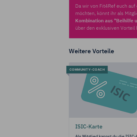
Da wir von Fit4Ref euch au
möchten, könnt ihr als Mitgl
Kombination aus "Beihilfe 
über
den exklusiven Vorteil 
Weitere Vorteile
COMMUNITY-COACH
ISIC-Karte
Als Mitglied kannst du die ISIC-