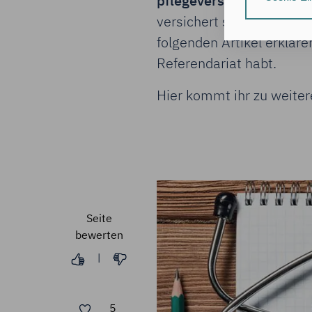
pflegeversichert
, denn d
individuelle Nut
versichert seid, kommt d
Nähere Informa
folgenden Artikel erkläre
Durch Klick auf
Referendariat habt.
zu:
Hier kommt ihr zu weit
der Speic
Informati
der Verar
(Art. 6 Ab
Hinweis zum Dat
Deine Daten ver
Daten zugreifen
Seite
bewerten
Durch Klick auf
erforderlichen 
|
Du bestätigst au
Zustimmung dein
5