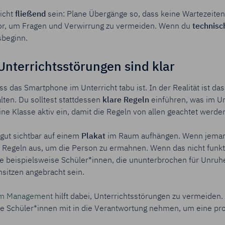
icht
fließend
sein: Plane Übergänge so, dass keine Wartezeiten
vor, um Fragen und Verwirrung zu vermeiden. Wenn du
technisc
tsbeginn.
nterrichtsstörungen sind klar
ss das Smartphone im Unterricht tabu ist. In der Realität ist da
alten. Du solltest stattdessen
klare Regeln
einführen, was im Un
ne Klasse aktiv ein, damit die Regeln von allen geachtet werde
gut sichtbar auf einem
Plakat
im Raum aufhängen. Wenn jemand
e Regeln aus, um die Person zu ermahnen. Wenn das nicht funkt
e beispielsweise Schüler*innen, die ununterbrochen für Unruhe
sitzen angebracht sein.
om Management
hilft dabei, Unterrichtsstörungen zu vermeiden
die Schüler*innen mit in die Verantwortung nehmen, um eine p