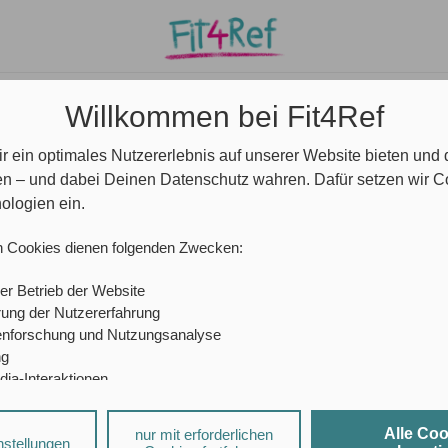
e/ Community
Ansprechpartner*innen
Blog
Willkommen bei Fit4Ref
r ein optimales Nutzererlebnis auf unserer Website bieten und
TIGEN UNTERRICHTSSTÖRUNGEN UMGEHEN
en – und dabei Deinen Datenschutz wahren. Dafür setzen wir 
ologien ein.
mit lästigen Unterrichtsstör
n Cookies dienen folgenden Zwecken:
er Betrieb der Website
ezeit:
17 Minuten
ung der Nutzererfahrung
enforschung und Nutzungsanalyse
phone
s
, plötzliches Nasenbluten oder einfach nur das altbekan
ng
aum unterschiedlicher sein
. Zugegeben,
sie
gehören zum Schul
dia-Interaktionen
sierte Werbung
 einer sorgfältig geplanten Unterrichtsstunde aber trotzdem ner
essionell
mit Unterrichtsstörungen umgehst.
Wir zeigen dir hie
Alle Co
nur mit erforderlichen
a-Diensten und personalisierter Werbung können durch den jeweiligen
nstellungen