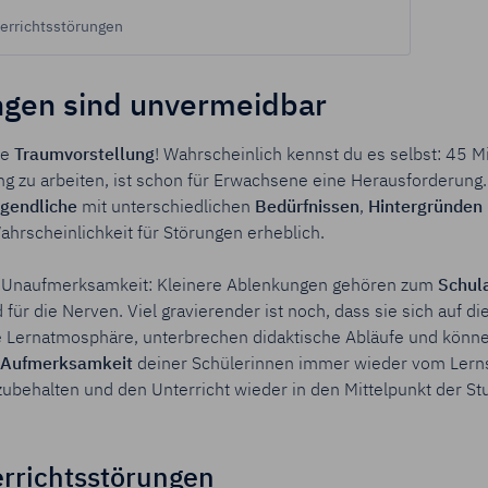
terrichtsstörungen
ngen sind unvermeidbar
ne
Traumvorstellung
!
Wahrscheinlich kennst du es selbst: 45 
ng zu arbeiten, ist schon für Erwachsene eine Herausforderun
ugendliche
mit unterschiedlichen
Bedürfnissen
,
Hintergründen
Wahrscheinlichkeit für Störungen erheblich.
 Unaufmerksamkeit: K
leinere Ablenkungen gehören zum
Schula
für die Nerven. Viel gravierender ist noch, dass sie sich auf di
e Lernatmosphäre, unterbrechen didaktische Abläufe und könne
Aufmerksamkeit
deiner Schülerinnen immer wieder vom Lernst
zubehalten
und den Unterricht
wieder in den Mittelpunkt der St
errichtsstörungen