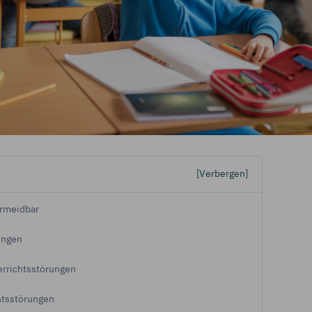
„Cookie-Einstellungen"
kannst Du Deine Einwilligungen jederzeit mit 
fen oder anpassen.
tenschutz & Cookies
[Verbergen]
ermeidbar
ungen
errichtsstörungen
htsstörungen