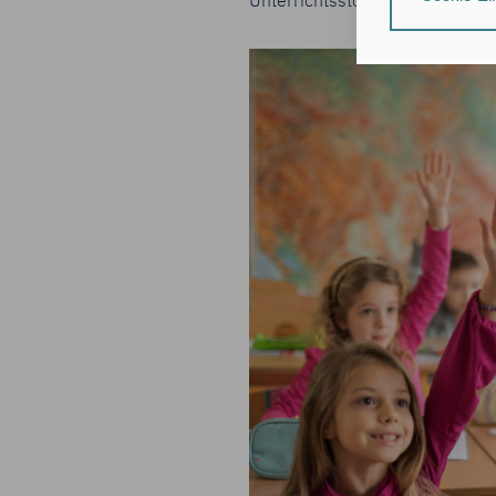
Unterrichtsstörungen ärgern
da
individuelle Nut
Nähere Informa
Durch Klick auf
zu:
der Speic
Informati
der Verar
(Art. 6 Ab
Hinweis zum Dat
Deine Daten ver
Daten zugreifen
Durch Klick auf
erforderlichen 
Du bestätigst au
Zustimmung dein