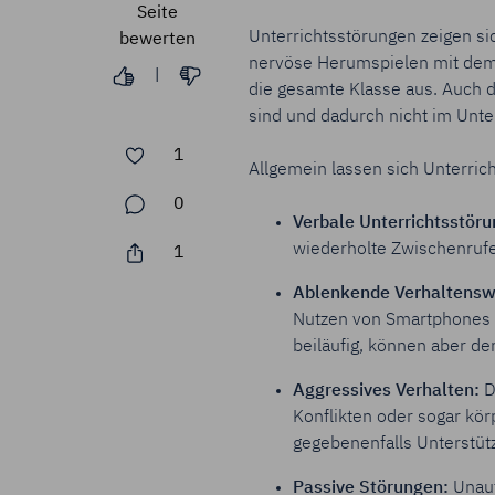
Seite
Unterrichtsstörungen zeigen s
bewerten
nervöse Herumspielen mit dem
|
die gesamte Klasse aus. Auch d
sind und dadurch nicht im Unter
1
Allgemein lassen sich Unterric
0
Verbal
e Unterrichtsstör
wiederholte Zwischenrufe 
1
Ablenkende
Verhaltensw
Nutzen von Smartphones 
beiläufig, können aber de
Aggressives Verhalten
:
D
Konflikten oder sogar kö
gegebenenfalls Unterstütz
Passive Störungen:
Unau