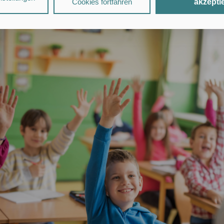
rfst
und wie
du
kompetent
auf
sie reagierst.
Cookies fortfahren
akzepti
zungsprofile erstellt und mit Daten von anderen Websites angereicher
tionen finden Sie in unseren
Datenschutzhinweisen
.
„Alle Cookies akzeptieren"
stimmst Du für alle nicht technisch erford
herung von Informationen auf Deinem Gerät bzw. dem Zugriff auf bere
onen (§ 25 Abs. 1 TDDDG), sowie
beitung Deiner Daten zu den in unseren
Datenschutzhinweisen
genan
s. 1 lit. a DSGVO).
entransfer in die USA:
Zudem willigst Du ein, dass Anbieter mit Sitz
arbeiten dürfen (Art. 49 Abs. 1 DSGVO). Es ist möglich, dass US-Be
 können.
„Nur mit erforderlichen Cookies fortfahren"
lehnst Du alle technisch ni
Cookies (Leistungs- und Personalisierungs-Cookies) ab.
ßerdem, dass Du mindestens 16 Jahre alt bist oder diese Einwilligun
er Erziehungsberechtigten erteilst.