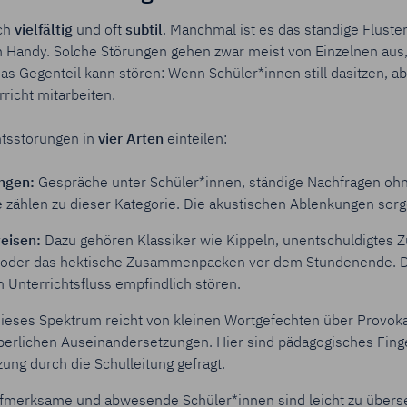
ich
vielfältig
und oft
subtil
. Manchmal ist es das ständige Flüster
 Handy.
Solche Störungen gehen zwar meist von Einzelnen aus, 
as Gegenteil kann stören: Wenn Schüler*innen still dasitzen, a
richt mitarbeiten.
htsstörungen
in
vier Arten
einteilen:
ungen
:
Gespräche unter Schüler*innen, ständige Nachfragen ohn
zählen zu dieser Kategorie.
Die akustischen Ablenkungen sorg
eisen
:
Dazu gehören Klassiker wie Kippeln, unentschuldigtes
oder das hektische Zusammenpacken vor dem Stundenende. D
n Unterrichtsfluss empfindlich stören.
ieses Spektrum reicht von kleinen Wortgefechten über Provokat
rperlichen Auseinandersetzungen. Hier sind pädagogisches Fing
ung durch die Schulleitung gefragt.
fmerksame
und abwesende Schüler*innen sind leicht zu übers