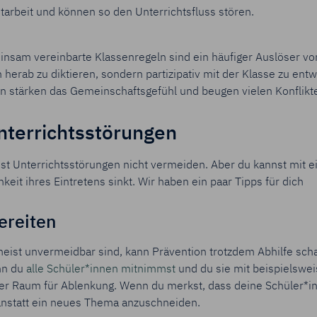
itarbeit und können so den Unterrichtsfluss stören.
sam vereinbarte Klassenregeln sind ein häufiger Auslöser von
 herab zu diktieren, sondern partizipativ mit der Klasse zu ent
 stärken das Gemeinschaftsgefühl und beugen vielen Konflikte
nterrichtsstörungen
t Unterrichtsstörungen nicht vermeiden.
Aber du kannst mit e
keit ihres Eintretens sinkt. Wir haben ein paar Tipps für dich
ereiten
ist unvermeidbar sind, kann Prävention trotzdem Abhilfe schaf
nn du
alle Schüler*innen mitnimmst
und du sie mit beispielswe
iger Raum für Ablenkung. Wenn du merkst, dass deine Schüler*
anstatt ein neues Thema anzuschneiden.