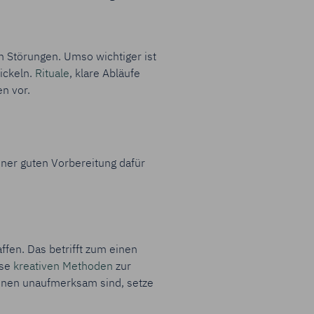
 Störungen. Umso wichtiger ist
wickeln.
Rituale
, klare Abläufe
n vor.
iner guten Vorbereitung dafür
fen. Das betrifft zum einen
ise
kreativen Methoden
zur
innen unaufmerksam sind, setze