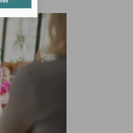
eren
t werden.
erlichen Cookies
its gespeicherte
nten Zwecken
 in den USA
hörden auf diese
cht
g mit