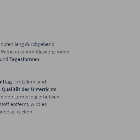
Minuten lang durchgehend
g. Wenn in einem Klassenzimmer
und
Tagesformen
lltag
.
Trotzdem sind
e
Qualität
des Unterrichts
n den Lernerfolg erheblich
off entfernt, wird es
unde zu rücken.