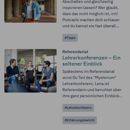
Abschalten und gleichzeitig
umfassende und
inspirieren lassen? Wer glaubt,
zukunftsorientierte Perspektive
dass das nicht möglich ist, irrt!
auf den Einsatz von Künstlicher
Podcasts machen dich schlauer
Intelligenz (KI) im
und du kannst sie fast überall
Bildungswesen.
einfach nebenbei hören – auf der
#Tipps
Fahrt zur Uni, in der Schulpause
oder zum Einschlafen. Hier
erfährst du, warum Podcasts
Referendariat
eigentlich so beliebt sind und
Lehrerkonferenzen – Ein
was sie besonders macht.
seltener Einblick
Darüber hinaus stellen wir dir
Spätestens im Referendariat
einige Podcasts vor, die du dir
wirst Du Teil des "Mysterium"
nicht entgehen lassen solltest.
Lehrerkonferenz. Lena ist
Referendarin und berichtet über
ihre ganz persönlichen Einblicke:
Seit Beginn meines
#Lehrerkonferenz
Referendariats nehme ich an den
wöchentlichenLehrerkonferenze
#Erfahrungsbericht
n meiner Schule teil. Dazu
zählen im Schulalltag