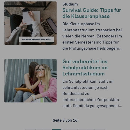
Konferenzen und...
Studium
Survival Guide: Tipps für
die Klausurenphase
Die Klausurphase im
Lehramtsstudium strapaziert bei
vielen die Nerven. Besonders im
©VLADA KARPOVICH/ PEXELS
ersten Semester sind Tipps für
die Prüfungsphase heiß begehrt.
Damit die Klausurenphase nicht
zu deinem Verhängnis wird,
Gut vorbereitet ins
zeigen wir dir hier, wie du dich
Schulpraktikum im
vorbereiten kannst und worauf
Lehramtsstudium
du achten solltest.
Ein Schulpraktikum steht im
Lehramtsstudium je nach
Bundesland zu
unterschiedlichen Zeitpunkten
statt. Damit du gut gewappnet in
dein Schulpraktikum startest,
solltest du dich entsprechend
Seite 3 von 16
darauf vorbereiten. Wir zeigen